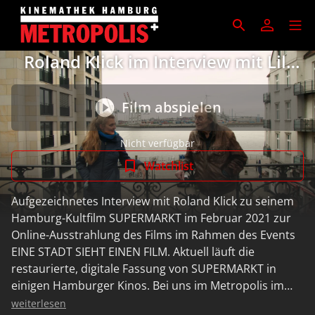
Roland Klick im Interview mit Lili
Hartwig
Film abspielen
Nicht verfügbar
Watchlist
Aufgezeichnetes Interview mit Roland Klick zu seinem
Hamburg-Kultfilm SUPERMARKT im Februar 2021 zur
Online-Ausstrahlung des Films im Rahmen des Events
EINE STADT SIEHT EINEN FILM. Aktuell läuft die
restaurierte, digitale Fassung von SUPERMARKT in
einigen Hamburger Kinos. Bei uns im Metropolis im
Dezember!
weiterlesen